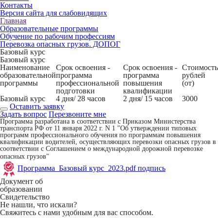
Контакты
Версия сайта для слабовидящих
Главная
Образовательные программы
Обучение по рабочим профессиям
Перевозка опасных грузов. ДОПОГ
Базовый курс
Базовый курс
Наименование
Срок освоения -
Срок освоения -
Стоимость
образовательной
программа
программа
рублей
программы
профессиональной
повышения
(от)
подготовки
квалификации
Базовый курс
4 дня/ 28 часов
2 дня/ 15 часов
3000
Оставить заявку
Задать вопрос
Перезвоните мне
Программа разработана в соответствии с Приказом Министерства
транспорта РФ от 11 января 2022 г. N 1 "Об утверждении типовых
программ профессионального обучения по программам повышения
квалификации водителей, осуществляющих перевозки опасных грузов в
соответствии с Соглашением о международной дорожной перевозке
опасных грузов"
Программа_Базовый курс_2023.pdf
подпись
Документ об
образовании
Свидетельство
Не нашли, что искали?
Свяжитесь с нами удобным для вас способом.