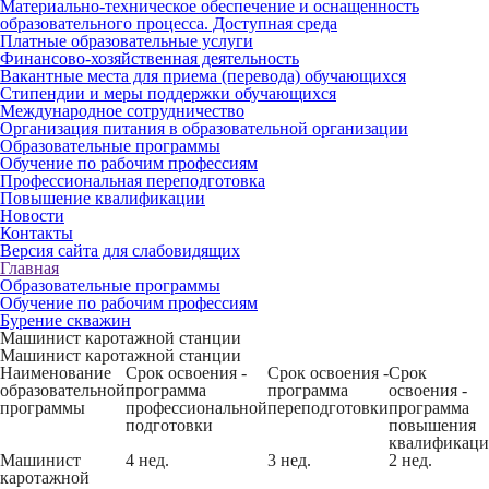
Материально-техническое обеспечение и оснащенность
образовательного процесса. Доступная среда
Платные образовательные услуги
Финансово-хозяйственная деятельность
Вакантные места для приема (перевода) обучающихся
Стипендии и меры поддержки обучающихся
Международное сотрудничество
Организация питания в образовательной организации
Образовательные программы
Обучение по рабочим профессиям
Профессиональная переподготовка
Повышение квалификации
Новости
Контакты
Версия сайта для слабовидящих
Главная
Образовательные программы
Обучение по рабочим профессиям
Бурение скважин
Машинист каротажной станции
Машинист каротажной станции
Наименование
Срок освоения -
Срок освоения -
Срок
образовательной
программа
программа
освоения -
программы
профессиональной
переподготовки
программа
подготовки
повышения
квалификац
Машинист
4 нед.
3 нед.
2 нед.
каротажной