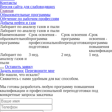
Контакты
Версия сайта для слабовидящих
Главная
Образовательные программы
Обучение по рабочим профессиям
Добыча нефти и газа
Лаборант по анализу газов и пыли
Лаборант по анализу газов и пыли
Наименование
Срок освоения -
Срок освоения -
Срок
образовательной
программа
программа
освоения -
программы
профессиональной
переподготовки
программа
подготовки
повышения
квалификац
Лаборант по
3 нед.
2 нед.
1 нед.
анализу газов и
пыли
Оставить заявку
Задать вопрос
Перезвоните мне
Не нашли, что искали?
Свяжитесь с нами удобным для вас способом.
Мы готовы разработать любую программу повышения
квалификации и профессиональной переподготовки под
конкретные запросы заказчика