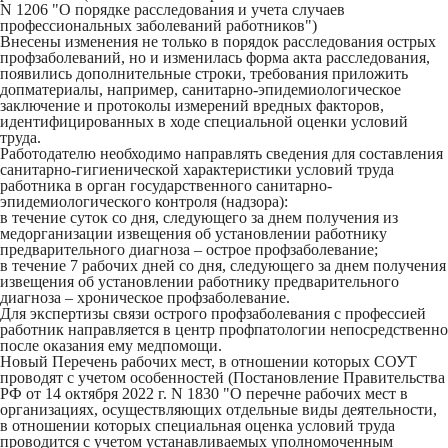
N 1206 "О порядке расследования и учета случаев
профессиональных заболеваний работников")
Внесены изменения не только в порядок расследования острых
профзаболеваний, но и изменилась форма акта расследования,
появились дополнительные строки, требования приложить
допматериалы, например, санитарно-эпидемиологическое
заключение и протоколы измерений вредных факторов,
идентифицированных в ходе специальной оценки условий
труда.
Работодателю необходимо направлять сведения для составления
санитарно-гигиенической характеристики условий труда
работника в орган государственного санитарно-
эпидемиологического контроля (надзора):
в течение суток со дня, следующего за днем получения из
медорганизации извещения об установлении работнику
предварительного диагноза – острое профзаболевание;
в течение 7 рабочих дней со дня, следующего за днем получения
извещения об установлении работнику предварительного
диагноза – хроническое профзаболевание.
Для экспертизы связи острого профзаболевания с профессией
работник направляется в центр профпатологии непосредственно
после оказания ему медпомощи.
Новый Перечень рабочих мест, в отношении которых СОУТ
проводят с учетом особенностей (Постановление Правительства
РФ от 14 октября 2022 г. N 1830 "О перечне рабочих мест в
организациях, осуществляющих отдельные виды деятельности,
в отношении которых специальная оценка условий труда
проводится с учетом устанавливаемых уполномоченным