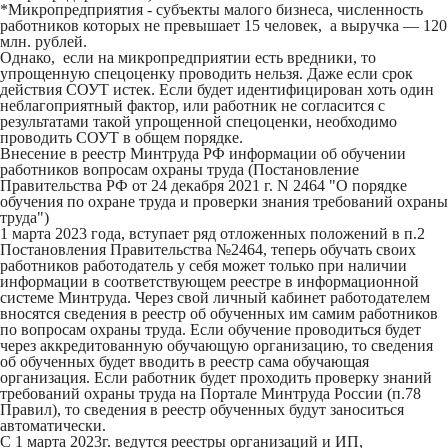
*Микропредприятия - субъекты малого бизнеса, численность
работников которых не превышает 15 человек, а выручка — 120
млн. рублей.
Однако, если на микропредприятии есть вредники, то
упрощенную спецоценку проводить нельзя. Даже если срок
действия СОУТ истек. Если будет идентифицирован хоть один
неблагоприятный фактор, или работник не согласится с
результатами такой упрощенной спецоценки, необходимо
проводить СОУТ в общем порядке.
Внесение в реестр Минтруда РФ информации об обучении
работников вопросам охраны труда (Постановление
Правительства РФ от 24 декабря 2021 г. N 2464 "О порядке
обучения по охране труда и проверки знания требований охраны
труда")
1 марта 2023 года, вступает ряд отложенных положений в п.2
Постановления Правительства №2464, теперь обучать своих
работников работодатель у себя может только при наличии
информации в соответствующем реестре в информационной
системе Минтруда. Через свой личный кабинет работодателем
вносятся сведения в реестр об обученных им самим работников
по вопросам охраны труда. Если обучение проводиться будет
через аккредитованную обучающую организацию, то сведения
об обученных будет вводить в реестр сама обучающая
организация. Если работник будет проходить проверку знаний
требований охраны труда на Портале Минтруда России (п.78
Правил), то сведения в реестр обученных будут заноситься
автоматически.
С 1 марта 2023г. ведутся реестры организаций и ИП,